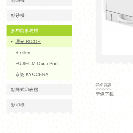
條碼機
點鈔機
多功能事務機
理光 RICOH
Brother
FUJIFILM Ducu Print
京瓷 KYOCERA
詳細資訊
點陣式印表機
型錄下載
影印機