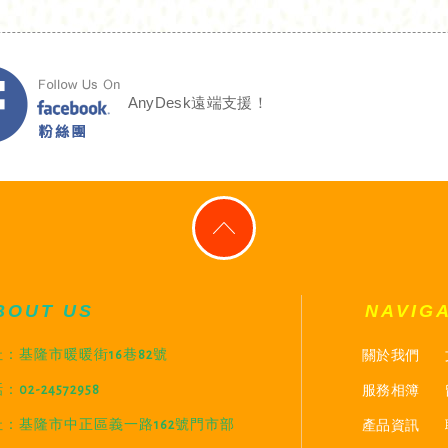
AnyDesk遠端支援！
BOUT US
NAVIG
關於我們
：基隆市暖暖街16巷82號
服務相簿
：02-24572958
產品資訊
址：基隆市中正區義一路162號門市部