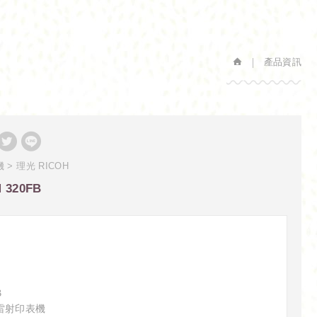
產品資訊
機
理光 RICOH
 320FB
B
白雷射印表機