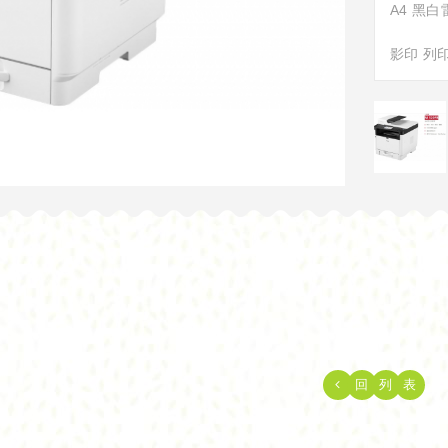
A4 黑
影印 列
回
列
表