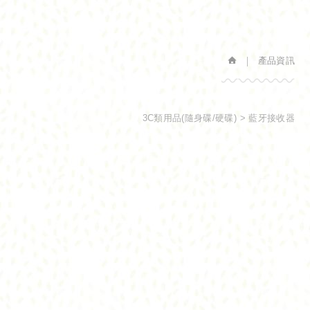
產品資訊
3C類用品(隨身碟/硬碟)
藍牙接收器