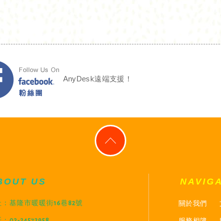
AnyDesk遠端支援！
BOUT US
NAVIG
關於我們
：基隆市暖暖街16巷82號
服務相簿
：02-24572958