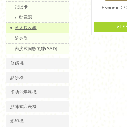
記憶卡
行動電源
VI
藍牙接收器
隨身碟
內接式固態硬碟(SSD)
條碼機
點鈔機
多功能事務機
點陣式印表機
影印機