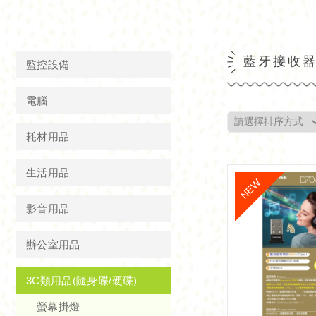
藍牙接收
監控設備
電腦
耗材用品
生活用品
影音用品
辦公室用品
3C類用品(隨身碟/硬碟)
螢幕掛燈