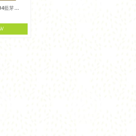
Esense D704藍芽迷你接收器
EW