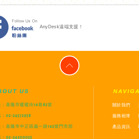
AnyDesk遠端支援！
BOUT US
NAVIG
關於我們
：基隆市暖暖街16巷82號
服務相簿
：02-24572958
產品資訊
址：基隆市中正區義一路162號門市部
：02-24300025