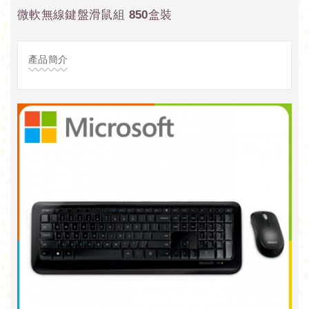
微軟無線鍵盤滑鼠組 850盒裝
產品簡介